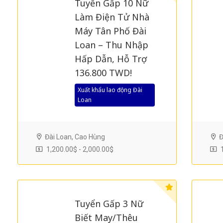
Tuyển Gấp 10 Nữ
Làm Điện Tử Nhà
Máy Tân Phố Đài
Loan – Thu Nhập
Hấp Dẫn, Hỗ Trợ
136.800 TWD!
Xuất khẩu lao động Đài
Loan
Đài Loan, Cao Hùng
Đ
1,200.00$ - 2,000.00$
1
Tuyển Gấp 3 Nữ
Biết May/Thêu