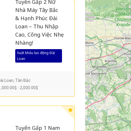
Tuyển Gấp 2 Nữ
Nhà Máy Tây Bắc
& Hạnh Phúc Đài
Loan – Thu Nhập
Cao, Công Việc Nhẹ
Nhàng!
Xuất khẩu lao động Đài
Loan
ài Loan, Tân Bắc
,000.00$ - 2,000.00$
Tuyển Gấp 1 Nam