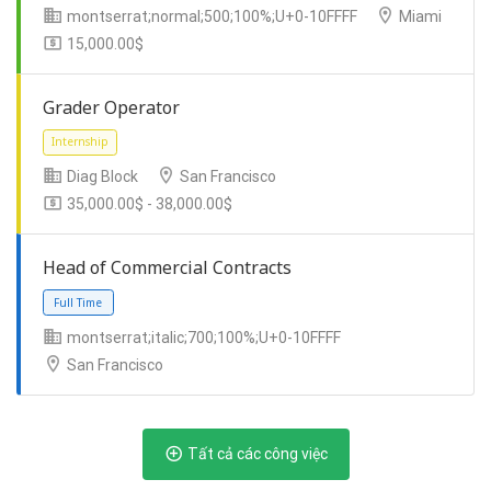
Du học nghề
montserrat;normal;500;100%;U+0-10FFFF
Miami
15,000.00$
Grader Operator
Full Time
Internship
Temporary
Diag Block
San Francisco
35,000.00$ - 38,000.00$
Head of Commercial Contracts
Freelance
montserrat;italic;700;100%;U+0-10FFFF
San Francisco
Tất cả các công việc