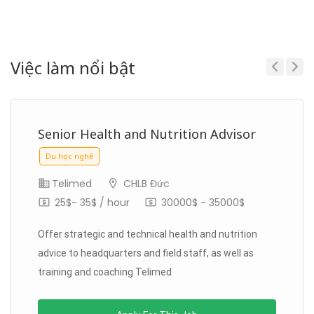
Internship
Việc làm nổi bật
Previous
Next
Senior Health and Nutrition Advisor
Full Time
Du học nghề
Telimed
CHLB Đức
25$- 35$ / hour
30000$ - 35000$
Offer strategic and technical health and nutrition
advice to headquarters and field staff, as well as
training and coaching Telimed