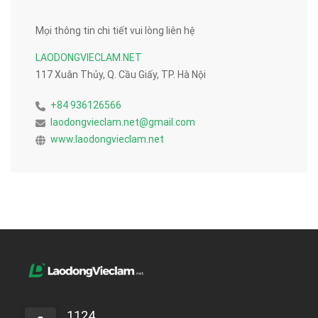
Mọi thông tin chi tiết vui lòng liên hệ
LAODONGVIECLAM.NET
117 Xuân Thủy, Q. Cầu Giấy, TP. Hà Nội
+84 936126566
laodongvieclam.net@gmail.com
www.laodongvieclam.net
1124