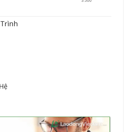
3.500
Trình
 Hệ