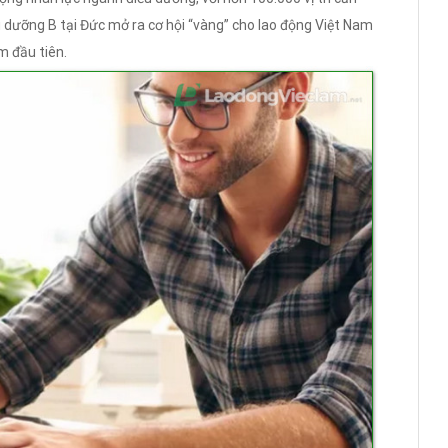
 dưỡng B tại Đức mở ra cơ hội “vàng” cho lao động Việt Nam
m đầu tiên.