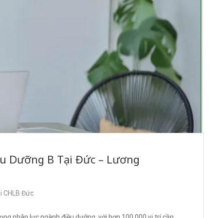
u Dưỡng B Tại Đức – Lương
ại CHLB Đức
ọng nhân lực ngành điều dưỡng, với hơn 100.000 vị trí cần