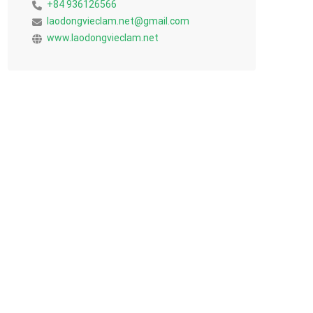
+84 936126566
laodongvieclam.net@gmail.com
www.laodongvieclam.net