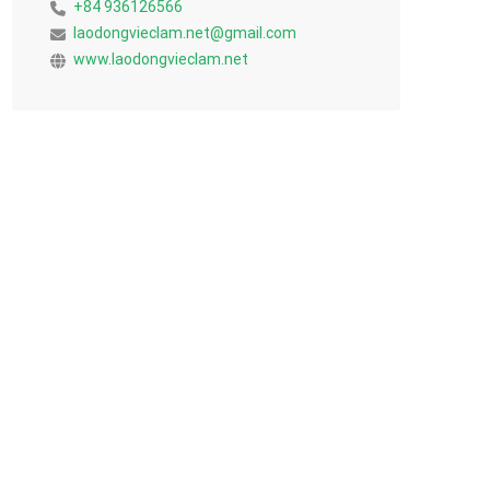
+84 936126566
laodongvieclam.net@gmail.com
www.laodongvieclam.net