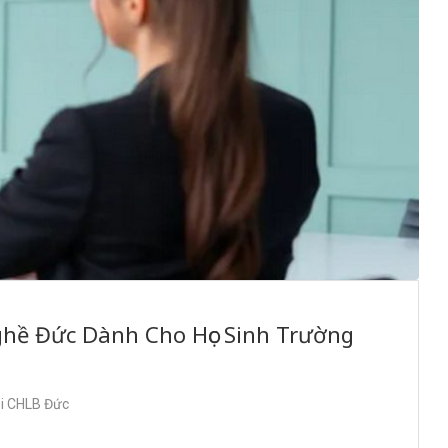
ghề Đức Dành Cho Học Sinh Trường
ại CHLB Đức