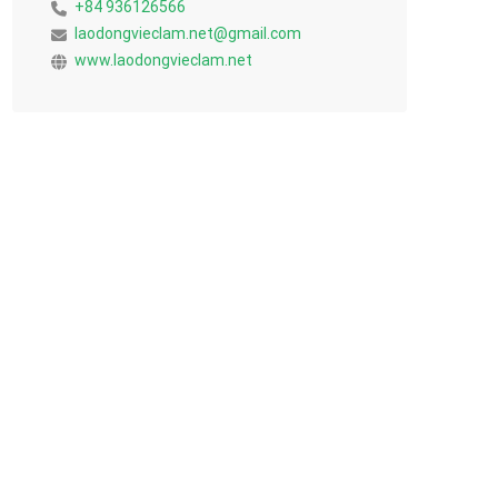
+84 936126566
laodongvieclam.net@gmail.com
www.laodongvieclam.net