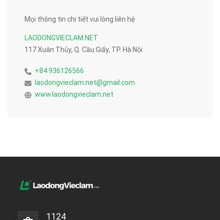
Mọi thông tin chi tiết vui lòng liên hệ
LAODONGVIECLAM.NET
117 Xuân Thủy, Q. Cầu Giấy, TP. Hà Nội
+84 936126566
laodongvieclam.net@gmail.com
www.laodongvieclam.net
1124