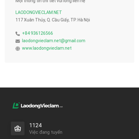
Mọi thông tin chi tiết vui lòng liên hệ
LAODONGVIECLAM.NET
117 Xuân Thủy, Q. Cầu Giấy, TP. Hà Nội
+84 936126566
laodongvieclam.net@gmail.com
www.laodongvieclam.net
1124
Việc đang tuyển