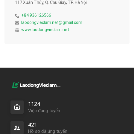
117 Xuân Thủy, Q. Cầu Giấy, TP. Hà Nội
+84 936126566
laodongvieclam.net@gmail.com
www.laodongvieclam.net
1124
Việc đang tuyển
421
Hồ sơ đã ứng tuyển