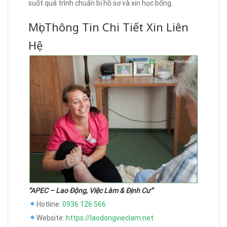
suốt quá trình chuẩn bị hồ sơ và xin học bổng.
Mọi Thông Tin Chi Tiết Xin Liên
Hệ
“APEC – Lao Động, Việc Làm & Định Cư”
Hotline:
0936 126 566
Website:
https://laodongvieclam.net