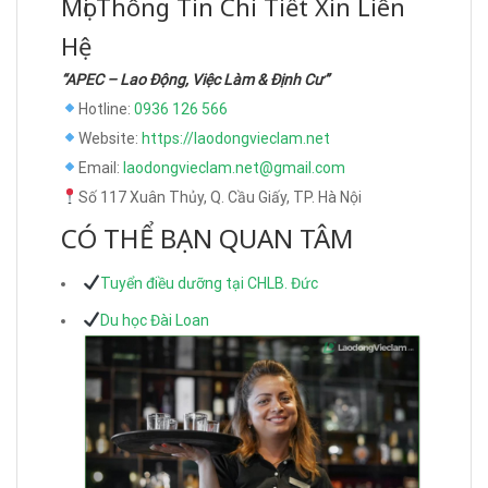
Mọi Thông Tin Chi Tiết Xin Liên
Hệ
“APEC – Lao Động, Việc Làm & Định Cư”
Hotline:
0936 126 566
Website:
https://laodongvieclam.net
Email:
laodongvieclam.net@gmail.com
Số 117 Xuân Thủy, Q. Cầu Giấy, TP. Hà Nội
CÓ THỂ BẠN QUAN TÂM
Tuyển điều dưỡng tại CHLB. Đức
Du học Đài Loan