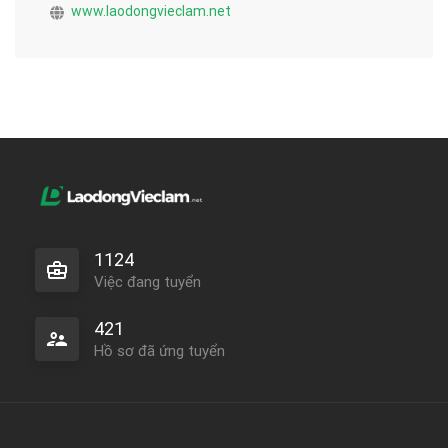
www.laodongvieclam.net
1124
Việc đang tuyển
421
Hồ sơ đã ứng tuyển