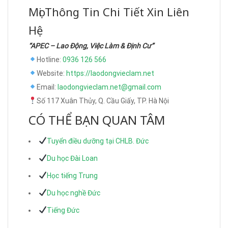
Mọi Thông Tin Chi Tiết Xin Liên
Hệ
“APEC – Lao Động, Việc Làm & Định Cư”
Hotline:
0936 126 566
Website:
https://laodongvieclam.net
Email:
laodongvieclam.net@gmail.com
Số 117 Xuân Thủy, Q. Cầu Giấy, TP. Hà Nội
CÓ THỂ BẠN QUAN TÂM
Tuyển điều dưỡng tại CHLB. Đức
Du học Đài Loan
Học tiếng Trung
Du học nghề Đức
Tiếng Đức