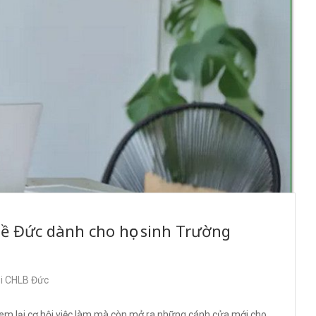
hề Đức dành cho học sinh Trường
ại CHLB Đức
em lại cơ hội việc làm mà còn mở ra những cánh cửa mới cho