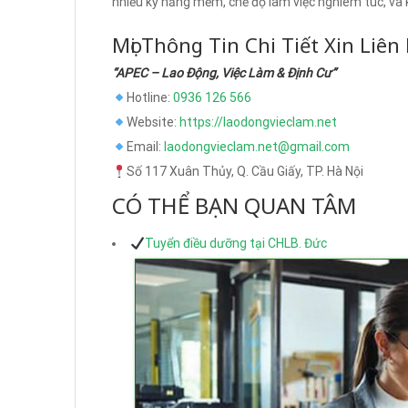
nhiều kỹ năng mềm, chế độ làm việc nghiêm túc, và
Mọi Thông Tin Chi Tiết Xin Liên
“APEC – Lao Động, Việc Làm & Định Cư”
Hotline:
0936 126 566
Website:
https://laodongvieclam.net
Email:
laodongvieclam.net@gmail.com
Số 117 Xuân Thủy, Q. Cầu Giấy, TP. Hà Nội
CÓ THỂ BẠN QUAN TÂM
Tuyển điều dưỡng tại CHLB. Đức