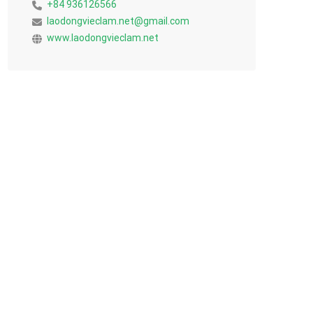
+84 936126566
laodongvieclam.net@gmail.com
www.laodongvieclam.net