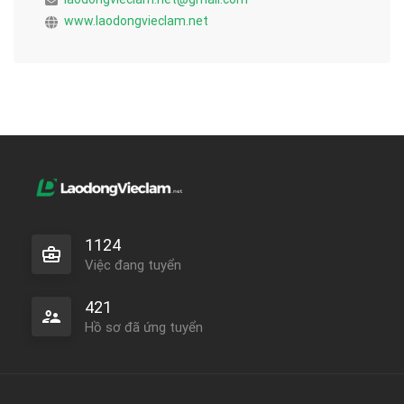
www.laodongvieclam.net
1124
Việc đang tuyển
421
Hồ sơ đã ứng tuyển