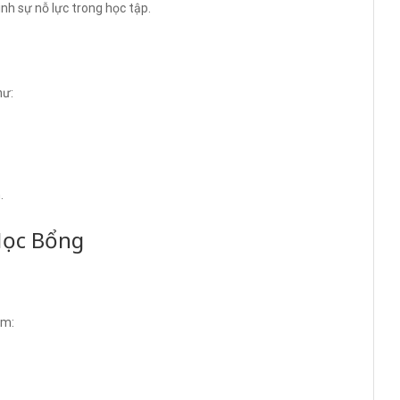
h sự nỗ lực trong học tập.
hư:
.
Học Bổng
ồm: