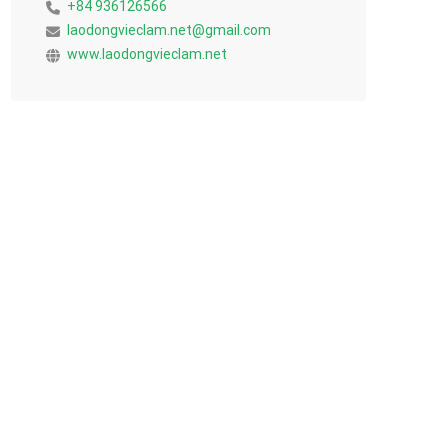
+84 936126566
laodongvieclam.net@gmail.com
www.laodongvieclam.net