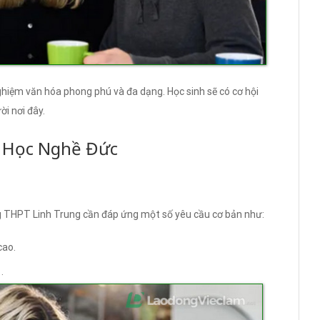
nghiệm văn hóa phong phú và đa dạng. Học sinh sẽ có cơ hội
i nơi đây.
u Học Nghề Đức
g THPT Linh Trung cần đáp ứng một số yêu cầu cơ bản như:
cao.
.