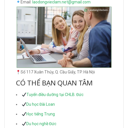
Email:
laodongvieclam.net@gmail.com
Số 117 Xuân Thủy, Q. Cầu Giấy, TP. Hà Nội
CÓ THỂ BẠN QUAN TÂM
Tuyển điều dưỡng tại CHLB. Đức
Du học Đài Loan
Học tiếng Trung
Du học nghề Đức