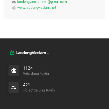
laodongvieclam.net@gmail.com
www.laodongvieclam.net
1124
Việc đang tuyển
421
Hồ sơ đã ứng tuyển