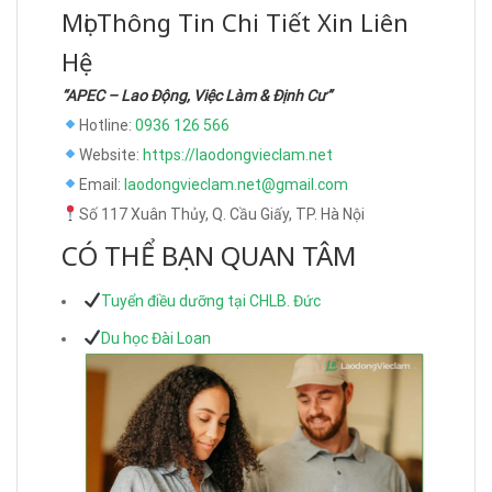
Mọi Thông Tin Chi Tiết Xin Liên
Hệ
“APEC – Lao Động, Việc Làm & Định Cư”
Hotline:
0936 126 566
Website:
https://laodongvieclam.net
Email:
laodongvieclam.net@gmail.com
Số 117 Xuân Thủy, Q. Cầu Giấy, TP. Hà Nội
CÓ THỂ BẠN QUAN TÂM
Tuyển điều dưỡng tại CHLB. Đức
Du học Đài Loan