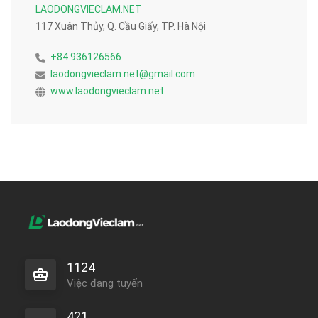
LAODONGVIECLAM.NET
117 Xuân Thủy, Q. Cầu Giấy, TP. Hà Nội
+84 936126566
laodongvieclam.net@gmail.com
www.laodongvieclam.net
1124
Việc đang tuyển
421