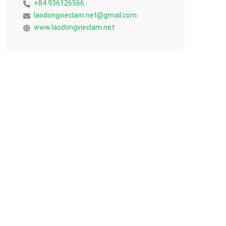
+84 936126566
laodongvieclam.net@gmail.com
www.laodongvieclam.net