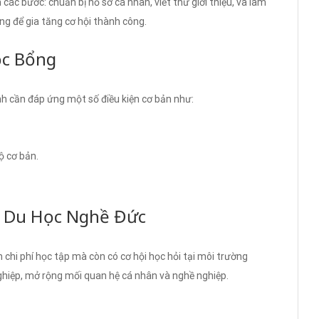
c bước: chuẩn bị hồ sơ cá nhân, viết thư giới thiệu, và làm
ng để gia tăng cơ hội thành công.
ọc Bổng
nh cần đáp ứng một số điều kiện cơ bản như:
ộ cơ bản.
ng Du Học Nghề Đức
 chi phí học tập mà còn có cơ hội học hỏi tại môi trường
ghiệp, mở rộng mối quan hệ cá nhân và nghề nghiệp.