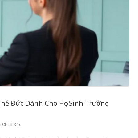
ghề Đức Dành Cho Học Sinh Trường
ại CHLB Đức