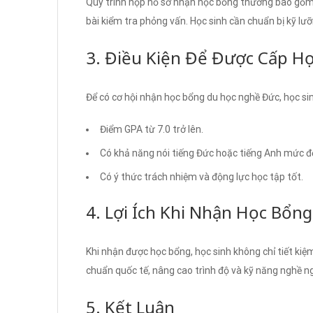
Quy trình nộp hồ sơ nhận học bổng thường bao gồm cá
bài kiểm tra phỏng vấn. Học sinh cần chuẩn bị kỹ lưỡ
3. Điều Kiện Để Được Cấp H
Để có cơ hội nhận học bổng du học nghề Đức, học si
Điểm GPA từ 7.0 trở lên.
Có khả năng nói tiếng Đức hoặc tiếng Anh mức đ
Có ý thức trách nhiệm và động lực học tập tốt.
4. Lợi Ích Khi Nhận Học Bổ
Khi nhận được học bổng, học sinh không chỉ tiết kiệm
chuẩn quốc tế, nâng cao trình độ và kỹ năng nghề n
5. Kết Luận