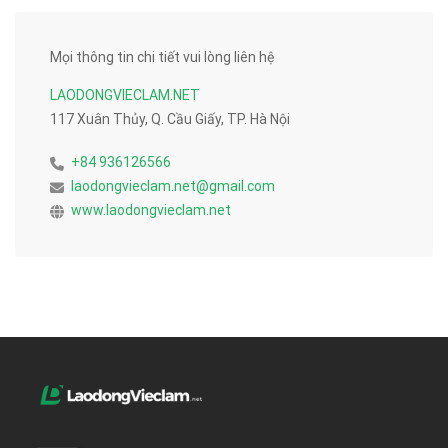
Mọi thông tin chi tiết vui lòng liên hệ
LAODONGVIECLAM.NET
117 Xuân Thủy, Q. Cầu Giấy, TP. Hà Nội
+84 936126566
laodongvieclam.net@gmail.com
www.laodongvieclam.net