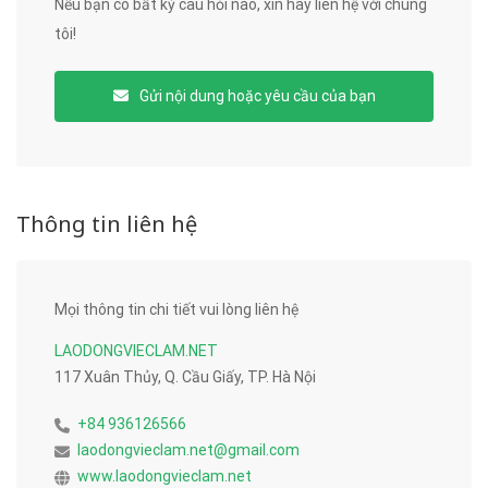
Nếu bạn có bất kỳ câu hỏi nào, xin hãy liên hệ với chúng
tôi!
Gửi nội dung hoặc yêu cầu của bạn
Thông tin liên hệ
Mọi thông tin chi tiết vui lòng liên hệ
LAODONGVIECLAM.NET
117 Xuân Thủy, Q. Cầu Giấy, TP. Hà Nội
+84 936126566
laodongvieclam.net@gmail.com
www.laodongvieclam.net