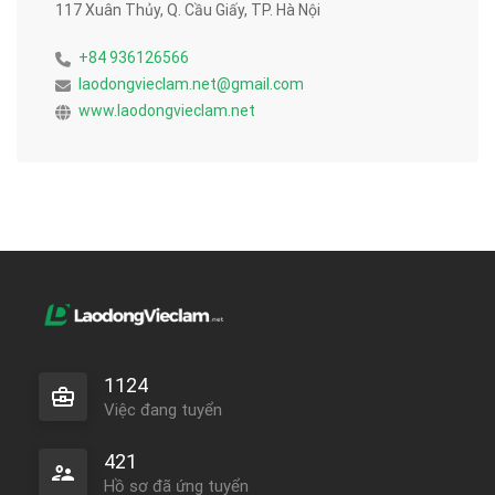
117 Xuân Thủy, Q. Cầu Giấy, TP. Hà Nội
+84 936126566
laodongvieclam.net@gmail.com
www.laodongvieclam.net
1124
Việc đang tuyển
421
Hồ sơ đã ứng tuyển