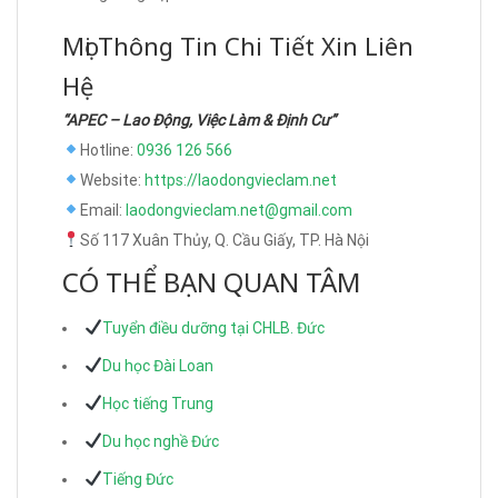
Mọi Thông Tin Chi Tiết Xin Liên
Hệ
“APEC – Lao Động, Việc Làm & Định Cư”
Hotline:
0936 126 566
Website:
https://laodongvieclam.net
Email:
laodongvieclam.net@gmail.com
Số 117 Xuân Thủy, Q. Cầu Giấy, TP. Hà Nội
CÓ THỂ BẠN QUAN TÂM
Tuyển điều dưỡng tại CHLB. Đức
Du học Đài Loan
Học tiếng Trung
Du học nghề Đức
Tiếng Đức