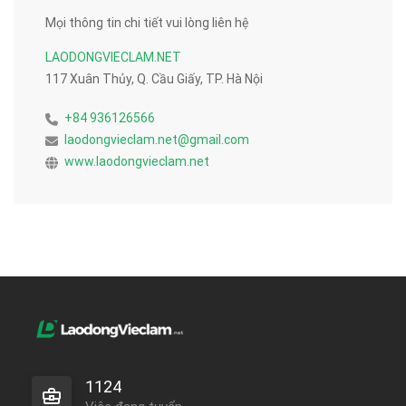
Mọi thông tin chi tiết vui lòng liên hệ
LAODONGVIECLAM.NET
117 Xuân Thủy, Q. Cầu Giấy, TP. Hà Nội
+84 936126566
laodongvieclam.net@gmail.com
www.laodongvieclam.net
1124