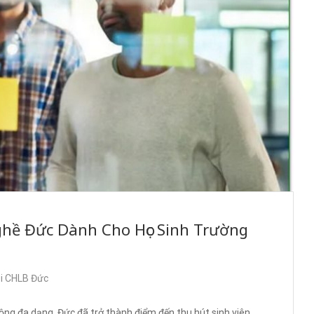
ghề Đức Dành Cho Học Sinh Trường
ại CHLB Đức
động đa dạng, Đức đã trở thành điểm đến thu hút sinh viên