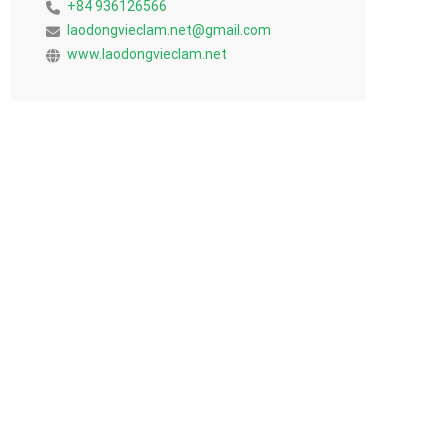
+84 936126566
laodongvieclam.net@gmail.com
www.laodongvieclam.net