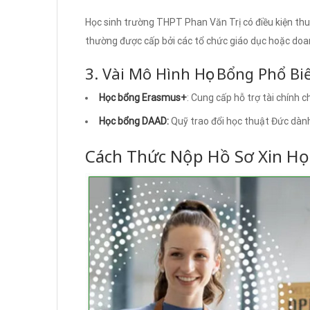
Học sinh trường THPT Phan Văn Trị có điều kiện thu
thường được cấp bởi các tổ chức giáo dục hoặc doan
3. Vài Mô Hình Học Bổng Phổ Bi
Học bổng Erasmus+
: Cung cấp hỗ trợ tài chính c
Học bổng DAAD:
Quỹ trao đổi học thuật Đức dành
Cách Thức Nộp Hồ Sơ Xin Họ