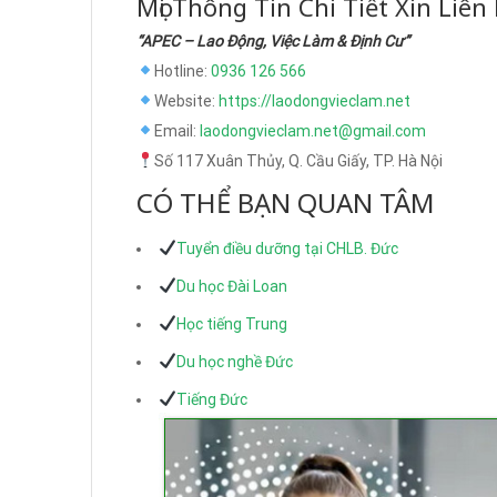
Mọi Thông Tin Chi Tiết Xin Liên
“APEC – Lao Động, Việc Làm & Định Cư”
Hotline:
0936 126 566
Website:
https://laodongvieclam.net
Email:
laodongvieclam.net@gmail.com
Số 117 Xuân Thủy, Q. Cầu Giấy, TP. Hà Nội
CÓ THỂ BẠN QUAN TÂM
Tuyển điều dưỡng tại CHLB. Đức
Du học Đài Loan
Học tiếng Trung
Du học nghề Đức
Tiếng Đức