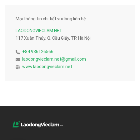
Mọi thông tin chi tiết vui lòng liên hệ
LAODONGVIECLAM.NET
117 Xuân Thủy, Q. Cầu Giấy, TP. Hà Nội
+84 936126566
laodongvieclam.net@gmail.com
www.laodongvieclam.net