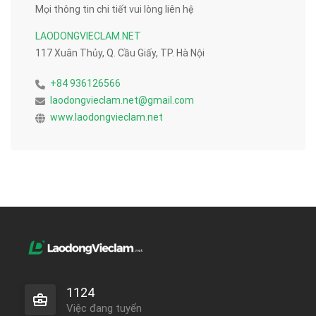
Mọi thông tin chi tiết vui lòng liên hệ
LAODONGVIECLAM.NET
117 Xuân Thủy, Q. Cầu Giấy, TP. Hà Nội
+84 936126566
laodongvieclam.net@gmail.com
www.laodongvieclam.net
1124
Việc đang tuyển