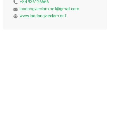
+84 936126566
laodongvieclam.net@gmail.com
www.laodongvieclam.net