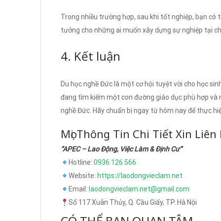
Trong nhiều trường hợp, sau khi tốt nghiệp, bạn có th
tưởng cho những ai muốn xây dựng sự nghiệp tại c
4. Kết luận
Du học nghề Đức là một cơ hội tuyệt vời cho học sin
đang tìm kiếm một con đường giáo dục phù hợp và nh
nghề Đức. Hãy chuẩn bị ngay từ hôm nay để thực hi
Mọi Thông Tin Chi Tiết Xin Liên
“APEC – Lao Động, Việc Làm & Định Cư”
Hotline:
0936 126 566
Website:
https://laodongvieclam.net
Email:
laodongvieclam.net@gmail.com
Số 117 Xuân Thủy, Q. Cầu Giấy, TP. Hà Nội
CÓ THỂ BẠN QUAN TÂM