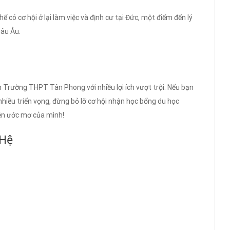
ể có cơ hội ở lại làm việc và định cư tại Đức, một điểm đến lý
hâu Âu.
h Trường THPT Tân Phong với nhiều lợi ích vượt trội. Nếu bạn
iều triển vọng, đừng bỏ lỡ cơ hội nhận học bổng du học
ện ước mơ của mình!
 Hệ