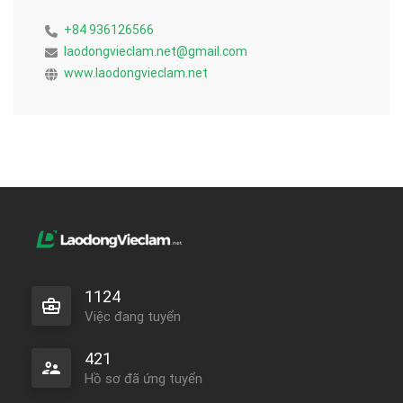
+84 936126566
laodongvieclam.net@gmail.com
www.laodongvieclam.net
1124
Việc đang tuyển
421
Hồ sơ đã ứng tuyển