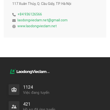
117 Xuân Thủy, Q. Cầu Giấy, TP. Hà Nội
+84 936126566
laodongvieclam.net@gmail.com
www.laodongvieclam.net
1124
Việc đang tuyển
421
Hồ sơ đã ứng tuyển