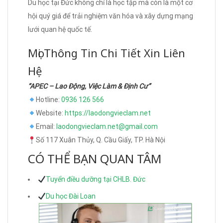
Du học tại Đức không chỉ là học tập mà còn là một cơ
hội quý giá để trải nghiệm văn hóa và xây dựng mạng
lưới quan hệ quốc tế.
Mọi Thông Tin Chi Tiết Xin Liên
Hệ
“APEC – Lao Động, Việc Làm & Định Cư”
Hotline:
0936 126 566
Website:
https://laodongvieclam.net
Email:
laodongvieclam.net@gmail.com
Số 117 Xuân Thủy, Q. Cầu Giấy, TP. Hà Nội
CÓ THỂ BẠN QUAN TÂM
Tuyển điều dưỡng tại CHLB. Đức
Du học Đài Loan