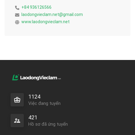
+84 936126566
laodongvieclam.net@gmail.com
www.laodongvieclam.net
1124
Việc đang tuyển
421
Hồ sơ đã ứng tuyển