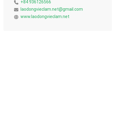
+84 936126566
laodongvieclam.net@gmail.com
www.laodongvieclam.net