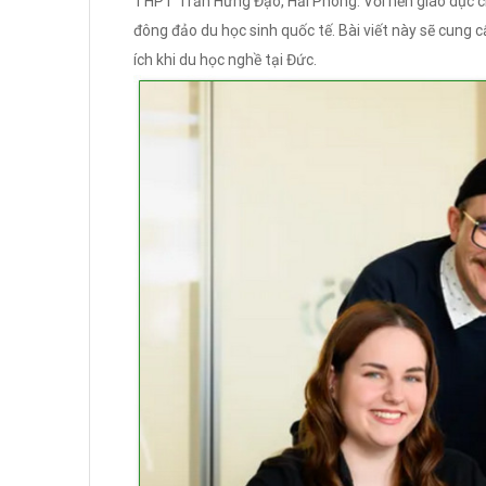
THPT Trần Hưng Đạo, Hải Phòng. Với nền giáo dục c
đông đảo du học sinh quốc tế. Bài viết này sẽ cung cấ
ích khi du học nghề tại Đức.