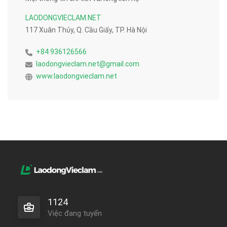
LAODONGVIECLAM.NET
117 Xuân Thủy, Q. Cầu Giấy, TP. Hà Nội
+84 936126566
laodongvieclam.net@gmail.com
www.laodongvieclam.net
1124
Việc đang tuyển