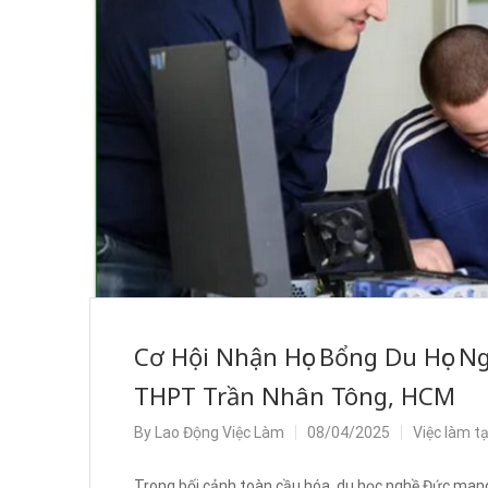
Cơ Hội Nhận Học Bổng Du Học N
THPT Trần Nhân Tông, HCM
By
Lao Động Việc Làm
08/04/2025
Việc làm t
Trong bối cảnh toàn cầu hóa, du học nghề Đức mang l