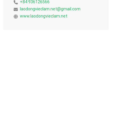
+84 936126566
laodongvieclam.net@gmail.com
www.laodongvieclam.net