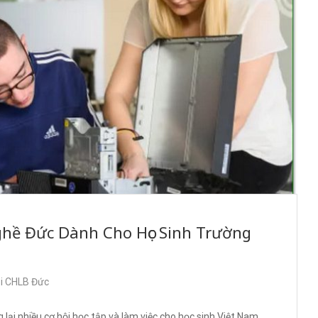
ghề Đức Dành Cho Học Sinh Trường
ại CHLB Đức
ại nhiều cơ hội học tập và làm việc cho học sinh Việt Nam,