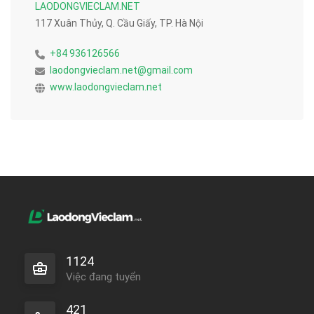
LAODONGVIECLAM.NET
117 Xuân Thủy, Q. Cầu Giấy, TP. Hà Nội
+84 936126566
laodongvieclam.net@gmail.com
www.laodongvieclam.net
1124
Việc đang tuyển
421