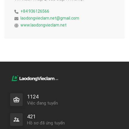
+84 936126566
laodongvieclam.net@gmail.com
www.laodongvieclam.net
1124
Việc đang tuyển
421
Hồ sơ đã ứng tuyển