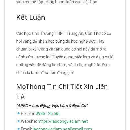
viên có thể tập trung hoàn toàn vào việc học.
Kết Luận
Các học sinh Trường THPT Trung An, Cần Thơ có cơ
hội vang để nhận học bổng du học nghề Đức. Hãy
chuẩn bị kỹ lưỡng và tận dụng cơ hội này để mở ra
cánh cửa tương lai. Tuyển dụng, việc làm và định cư là
những vấn đề đáng lưu tâm, và du học nghề tại Đức
chính là bước đầu tiên đáng giá!
Mọi Thông Tin Chi Tiết Xin Liên
Hệ
“APEC – Lao Động, Việc Làm & Định Cư”
Hotline:
0936 126 566
Website:
https://laodongvieclam.net
Email:
laodongvieclam.net@gmail.com