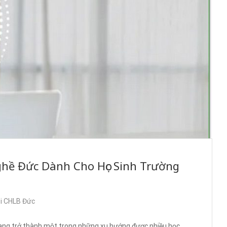
ghề Đức Dành Cho Học Sinh Trường
ại CHLB Đức
đang trở thành một trong những xu hướng được nhiều học