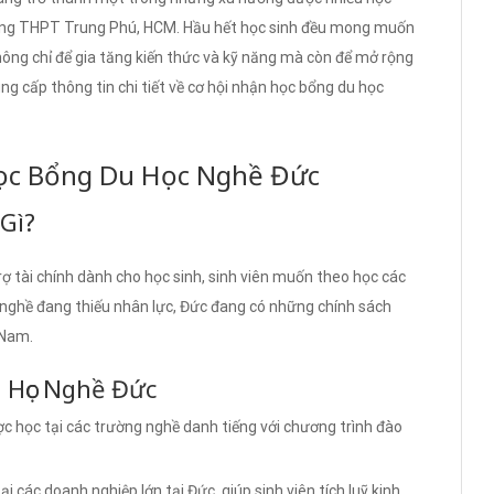
Trường THPT Trung Phú, HCM. Hầu hết học sinh đều mong muốn
không chỉ để gia tăng kiến thức và kỹ năng mà còn để mở rộng
ung cấp thông tin chi tiết về cơ hội nhận học bổng du học
Học Bổng Du Học Nghề Đức
 Gì?
ợ tài chính dành cho học sinh, sinh viên muốn theo học các
 nghề đang thiếu nhân lực, Đức đang có những chính sách
 Nam.
u Học Nghề Đức
ợc học tại các trường nghề danh tiếng với chương trình đào
ại các doanh nghiệp lớn tại Đức, giúp sinh viên tích luỹ kinh