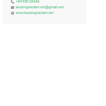
+84 936126566
laodongvieclam.net@gmail.com
www.laodongvieclam.net