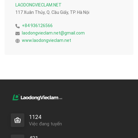
LAODONGVIECLAM.NET
117 Xuân Thủy, Q. Cầu Giấy, TP. Hà Nội
+84 936126566
laodongvieclam.net@gmail.com
www.laodongvieclam.net
1124
Việc đang tuyển