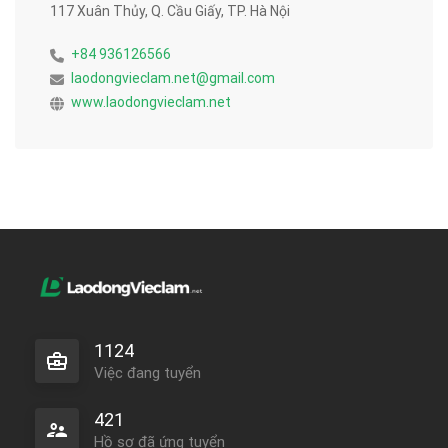
117 Xuân Thủy, Q. Cầu Giấy, TP. Hà Nội
+84 936126566
laodongvieclam.net@gmail.com
www.laodongvieclam.net
1124
Việc đang tuyển
421
Hồ sơ đã ứng tuyển