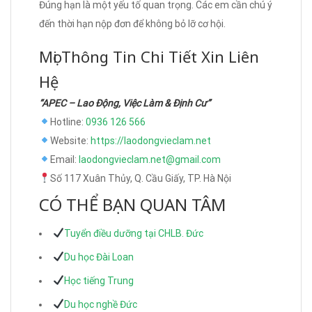
Đúng hạn là một yếu tố quan trọng. Các em cần chú ý
đến thời hạn nộp đơn để không bỏ lỡ cơ hội.
Mọi Thông Tin Chi Tiết Xin Liên
Hệ
“APEC – Lao Động, Việc Làm & Định Cư”
Hotline:
0936 126 566
Website:
https://laodongvieclam.net
Email:
laodongvieclam.net@gmail.com
Số 117 Xuân Thủy, Q. Cầu Giấy, TP. Hà Nội
CÓ THỂ BẠN QUAN TÂM
Tuyển điều dưỡng tại CHLB. Đức
Du học Đài Loan
Học tiếng Trung
Du học nghề Đức