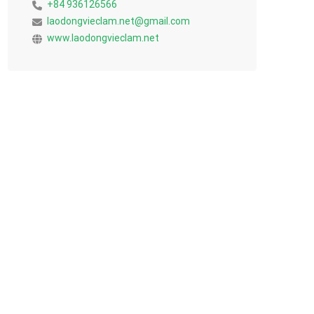
+84 936126566
laodongvieclam.net@gmail.com
www.laodongvieclam.net