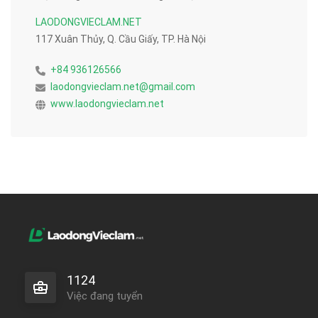
LAODONGVIECLAM.NET
117 Xuân Thủy, Q. Cầu Giấy, TP. Hà Nội
+84 936126566
laodongvieclam.net@gmail.com
www.laodongvieclam.net
1124
Việc đang tuyển