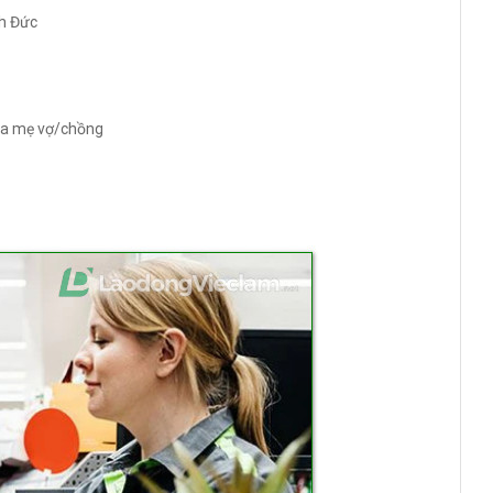
ch Đức
cha mẹ vợ/chồng