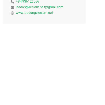
+84 936126566
laodongvieclam.net@gmail.com
www.laodongvieclam.net