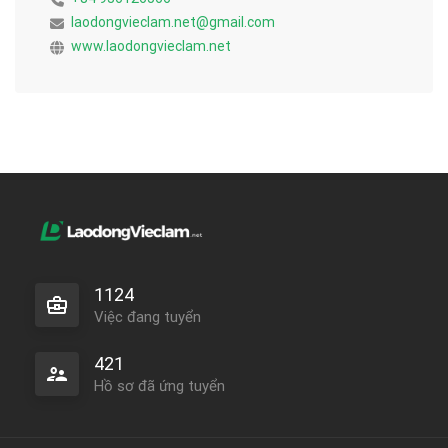
laodongvieclam.net@gmail.com
www.laodongvieclam.net
1124
Việc đang tuyển
421
Hồ sơ đã ứng tuyển