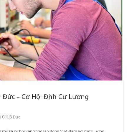
 Đức – Cơ Hội Định Cư Lương
ại CHLB Đức
 mở ra cơ hội vàng cho lao động Việt Nam với mức lương