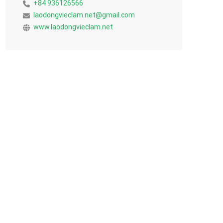
+84 936126566
laodongvieclam.net@gmail.com
www.laodongvieclam.net