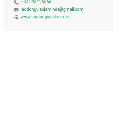
+84 936126566
laodongvieclam.net@gmail.com
www.laodongvieclam.net