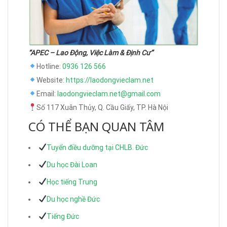
“APEC – Lao Động, Việc Làm & Định Cư”
Hotline:
0936 126 566
Website:
https://laodongvieclam.net
Email:
laodongvieclam.net@gmail.com
Số 117 Xuân Thủy, Q. Cầu Giấy, TP. Hà Nội
CÓ THỂ BẠN QUAN TÂM
Tuyển điều dưỡng tại CHLB. Đức
Du học Đài Loan
Học tiếng Trung
Du học nghề Đức
Tiếng Đức