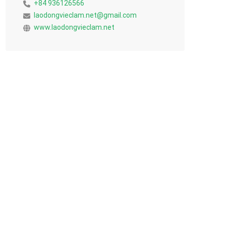
+84 936126566
laodongvieclam.net@gmail.com
www.laodongvieclam.net