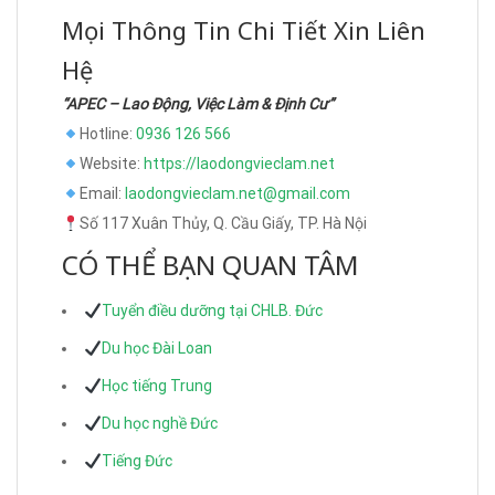
Mọi Thông Tin Chi Tiết Xin Liên
Hệ
“APEC – Lao Động, Việc Làm & Định Cư”
Hotline:
0936 126 566
Website:
https://laodongvieclam.net
Email:
laodongvieclam.net@gmail.com
Số 117 Xuân Thủy, Q. Cầu Giấy, TP. Hà Nội
CÓ THỂ BẠN QUAN TÂM
Tuyển điều dưỡng tại CHLB. Đức
Du học Đài Loan
Học tiếng Trung
Du học nghề Đức
Tiếng Đức