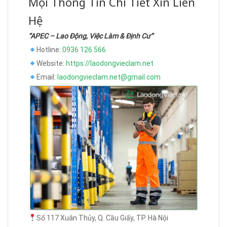
Mọi Thông Tin Chi Tiết Xin Liên
Hệ
“APEC – Lao Động, Việc Làm & Định Cư”
Hotline:
0936 126 566
Website:
https://laodongvieclam.net
Email:
laodongvieclam.net@gmail.com
Số 117 Xuân Thủy, Q. Cầu Giấy, TP. Hà Nội