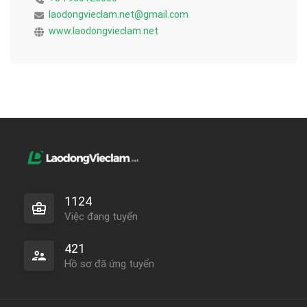
laodongvieclam.net@gmail.com
www.laodongvieclam.net
1124
Việc đang tuyển
421
Hồ sơ đã ứng tuyển