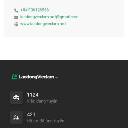
+84 936126566
laodongvieclam.net@gmail.com
www.laodongvieclam.net
1124
Việc đang tuyển
421
Hồ sơ đã ứng tuyển