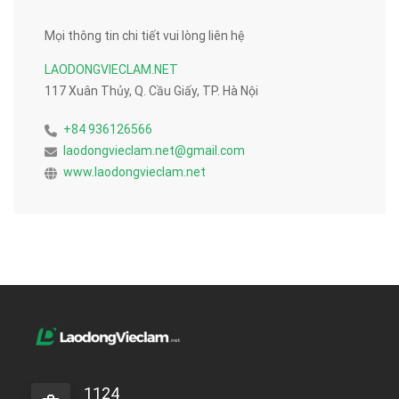
Mọi thông tin chi tiết vui lòng liên hệ
LAODONGVIECLAM.NET
117 Xuân Thủy, Q. Cầu Giấy, TP. Hà Nội
+84 936126566
laodongvieclam.net@gmail.com
www.laodongvieclam.net
1124